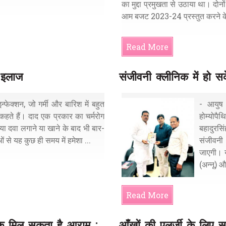
का मुद्दा प्रमुखता से उठाया था। दो
आम बजट 2023-24 प्रस्तुत करने के
Read More
े इलाज
संजीवनी क्लीनिक में हो स
न्फेक्शन, जो गर्मी और बारिश में बहुत
- आयुष 
 कहते हैं। दाद एक प्रकार का चर्मरोग
होम्योप
या दवा लगाने या खाने के बाद भी बार-
बहादुरसि
ओं से यह कुछ ही समय में हमेशा ...
संजीवनी 
जाएगी। य
(अन्नू) औ
Read More
थिक मिल सकता है आराम :
आँखों की एलर्जी के लिए सर्