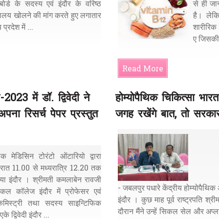
्ड के सदस्य एवं इंदौर के वरिष्ठ
से ही जा
िद्यालय खोलने की मांग करते हुए लगातार
है। लेक
रदेश में ...
शारीरिक
ए जिसकी 
Read More
2023 में डॉ. द्विवेदी ने
होम्योपैथिक चिकित्सा भ
पना रिसर्च पेपर प्रस्तुत
जगह रखेंगे बात, तो सरकार
मेडिसिन टोरंटो ओंटारियो द्वारा
रात 11.00 से मध्यरात्रि 12.20 तक
या इंदौर । श्रीमती कमलाबेन रावजी
- जबलपुर पधारे केंद्रीय होम्योपैथिक 
िकल कॉलेज इंदौर में प्रोफेसर एवं
इंदौर । कुछ माह पूर्व राष्ट्रपति श्रीम
केमिस्ट्री तथा सदस्य साइन्टिफिक
दौरान मैंने उन्हें सिकल सेल और अप्
द्विवेदी इंदौर ...