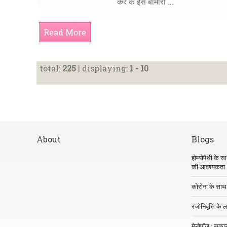
कर के इस बीमारी ...
Read More
total:
225
| displaying:
1 - 10
About
Blogs
होम्योपैथी के 
की आवश्यकता
कोरोना के साथ 
रजोनिवृत्ति के ल
मेनोपॉज : सका