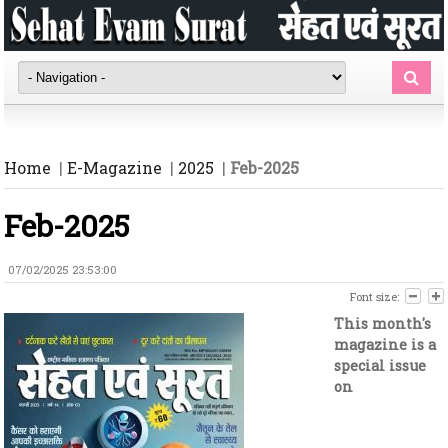
Home
|
E-Magazine
|
2025
|
Feb-2025
Feb-2025
07/02/2025 23:53:00
Font size:
This month's
magazine is a
special issue
on